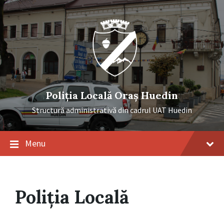
Skip
Skip
Skip
to
to
to
content
main
footer
navigation
Poliția Locală Oraș Huedin
Structură administrativă din cadrul UAT Huedin
Menu
Poliția Locală