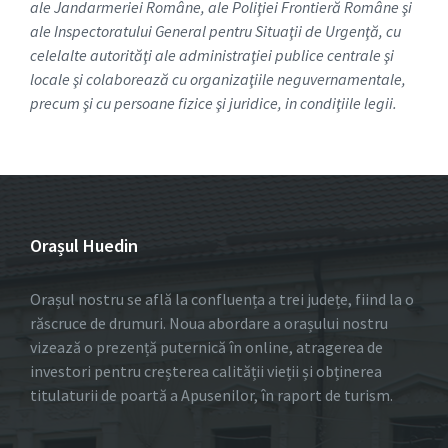
ale Jandarmeriei Române, ale Poliţiei Frontieră Române şi
ale Inspectoratului General pentru Situaţii de Urgenţă, cu
celelalte autorităţi ale administraţiei publice centrale şi
locale şi colaborează cu organizaţiile neguvernamentale,
precum şi cu persoane fizice şi juridice, in condiţiile legii.
Orașul Huedin
Orașul nostru se află la confluența a trei județe, fiind la o
răscruce de drumuri. Noua abordare a orașului nostru
vizează o prezență puternică în online, atragerea de
investori pentru creșterea calității vieții și obținerea
titulaturii de poartă a Apusenilor, în raport de turism.