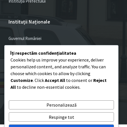
Instituția Prefectului
Instituții Naționale
Guvernul României
Parlamentul României
Îți respectăm confidențialitatea
Admin. Prezidențială
Cookies help us improve your experience, deliver
personalized content, and analyze traffic. You can
choose which cookies to allow by clicking
Customize
. Click
Accept All
to consent or
Reject
Email
Facebook
YouTube
All
to decline non-essential cookies.
© 2026 Poliția Locală Oraș Huedin
Personalizează
Respinge tot