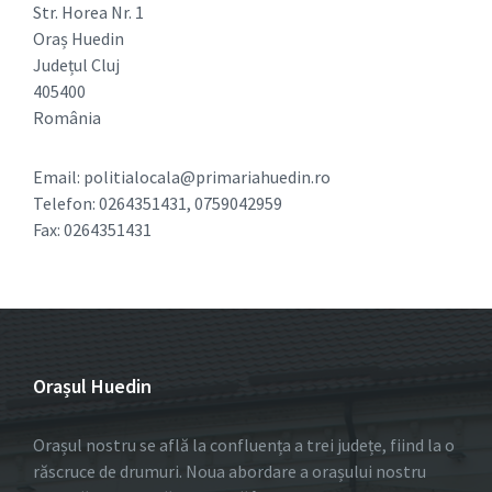
Str. Horea Nr. 1
Oraș Huedin
Județul Cluj
405400
România
Email: politialocala@primariahuedin.ro
Telefon: 0264351431, 0759042959
Fax: 0264351431
Orașul Huedin
Orașul nostru se află la confluența a trei județe, fiind la o
răscruce de drumuri. Noua abordare a orașului nostru