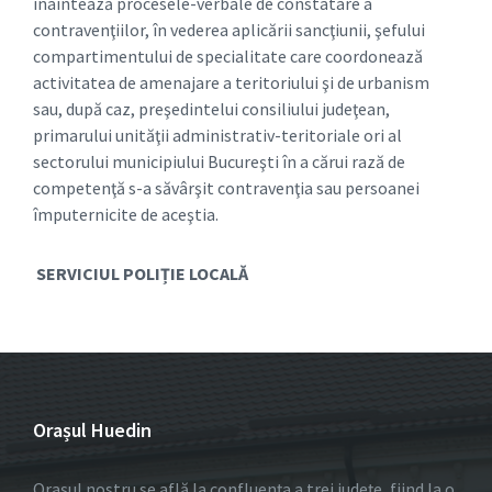
înaintează procesele-verbale de constatare a
contravenţiilor, în vederea aplicării sancţiunii, şefului
compartimentului de specialitate care coordonează
activitatea de amenajare a teritoriului şi de urbanism
sau, după caz, preşedintelui consiliului judeţean,
primarului unităţii administrativ-teritoriale ori al
sectorului municipiului Bucureşti în a cărui rază de
competenţă s-a săvârşit contravenţia sau persoanei
împuternicite de aceştia.
SERVICIUL POLIȚIE LOCALĂ
Orașul Huedin
Orașul nostru se află la confluența a trei județe, fiind la o