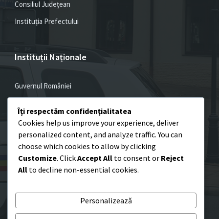
Consiliul Județean
Instituția Prefectului
Instituții Naționale
Guvernul României
Parlamentul României
Îți respectăm confidențialitatea
Admin. Prezidențială
Cookies help us improve your experience, deliver
personalized content, and analyze traffic. You can
choose which cookies to allow by clicking
Customize
. Click
Accept All
to consent or
Reject
Email
Facebook
YouTube
All
to decline non-essential cookies.
© 2026 Poliția Locală Oraș Huedin
Personalizează