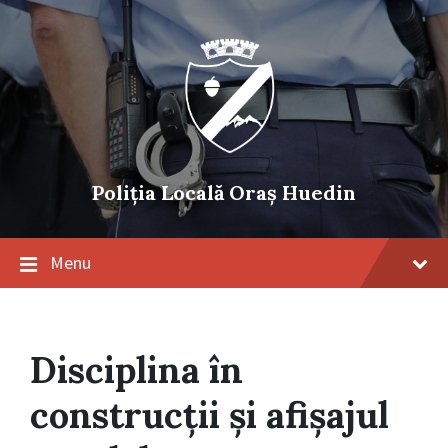
Skip
Skip
Skip
to
to
to
content
main
footer
navigation
Poliția Locală Oraș Huedin
Menu
Disciplina în
construcţii şi afişajul