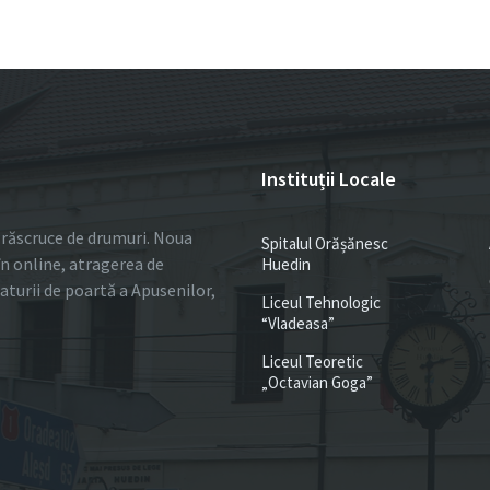
Instituții Locale
 o răscruce de drumuri. Noua
Spitalul Orășănesc
în online, atragerea de
Huedin
ulaturii de poartă a Apusenilor,
Liceul Tehnologic
“Vladeasa”
Liceul Teoretic
„Octavian Goga”