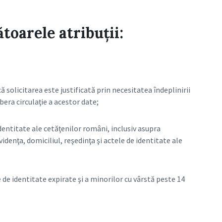
toarele atribuţii:
 solicitarea este justificată prin necesitatea îndeplinirii
bera circulaţie a acestor date;
dentitate ale cetăţenilor români, inclusiv asupra
idenţa, domiciliul, reşedinţa şi actele de identitate ale
de identitate expirate şi a minorilor cu vârstă peste 14