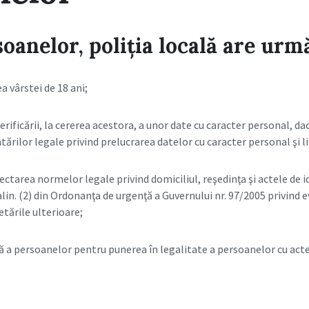
anelor, poliţia locală are urmă
a vârstei de 18 ani;
ificării, la cererea acestora, a unor date cu caracter personal, dacă
ărilor legale privind prelucrarea datelor cu caracter personal şi li
ectarea normelor legale privind domiciliul, reşedinţa şi actele de i
alin. (2) din Ordonanţa de urgenţă a Guvernului nr. 97/2005 privind ev
etările ulterioare;
ă a persoanelor pentru punerea în legalitate a persoanelor cu acte 