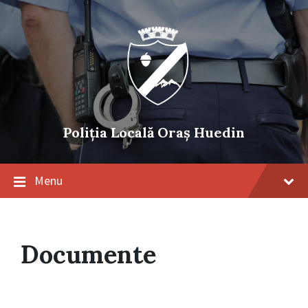
Skip
Skip
Skip
to
to
to
content
main
footer
navigation
Poliția Locală Oraș Huedin
Menu
Documente