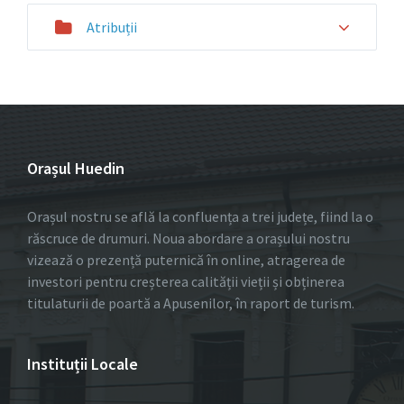
Atribuții
Orașul Huedin
Orașul nostru se află la confluența a trei județe, fiind la o
răscruce de drumuri. Noua abordare a orașului nostru
vizează o prezență puternică în online, atragerea de
investori pentru creșterea calității vieții și obținerea
titulaturii de poartă a Apusenilor, în raport de turism.
Instituții Locale